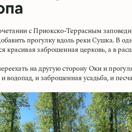
опа
сочетании с Приокско-Террасным заповедн
 добавить прогулку вдоль реки Сушка. В о
ся красивая заброшенная церковь, а в ра
ереехать на другую сторону Оки и прогу
ь и водопад, и заброшенная усадьба, и пес