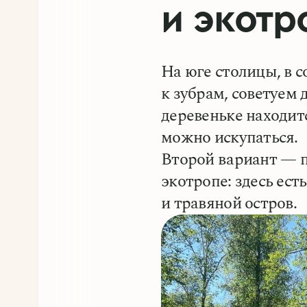
и экотр
На юге столицы, в 
к зубрам, советуем
деревеньке находит
можно искупаться.
Второй вариант — п
экотропе: здесь ест
и травяной остров.