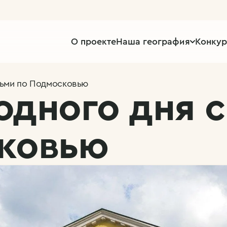
О проекте
Наша география
Конку
тьми по Подмосковью
одного дня с
ковью