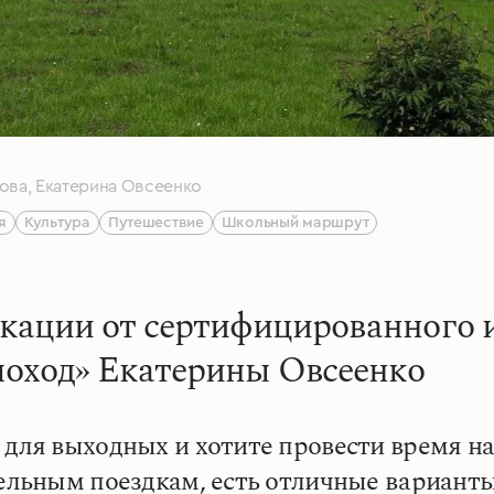
ва, Екатерина Овсеенко
я
Культура
Путешествие
Школьный маршрут
кации от сертифицированного 
 поход» Екатерины Овсеенко
 для выходных и хотите провести время на
тельным поездкам, есть отличные варианты