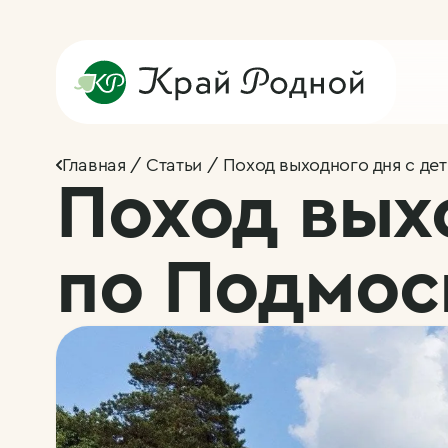
Главная
Статьи
Поход выходного дня с де
Поход вых
по Подмос