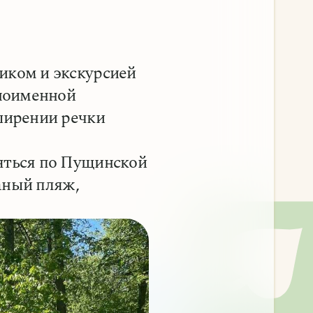
иком и экскурсией
дноименной
сширении речки
ляться по Пущинской
чаный пляж,