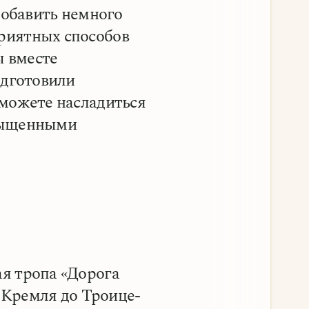
добавить немного
риятных способов
ы вместе
одготовили
сможете насладиться
асыщенными
я тропа «Дорога
о Кремля до Троице-