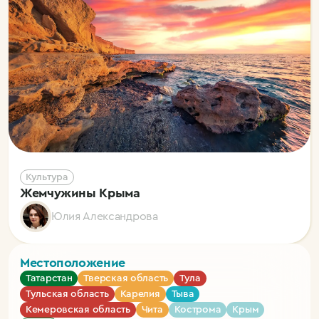
Культура
Жемчужины Крыма
Юлия Александрова
Местоположение
Татарстан
Тверская область
Тула
Тульская область
Карелия
Тыва
Кемеровская область
Чита
Кострома
Крым