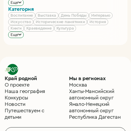
Еще
Категория
Воспитание
Выставка
День Победы
Интервью
Искусство
Исторические памятники
История
Книги
Краеведение
Культура
Еще
Край родной
Мы в регионах
О проекте
Москва
Наша география
Ханты-Мансийский
Конкурсы
автономный округ
Новости
Ямало-Ненецкий
Путешествуем с
автономный округ
детьми
Республика Дагестан