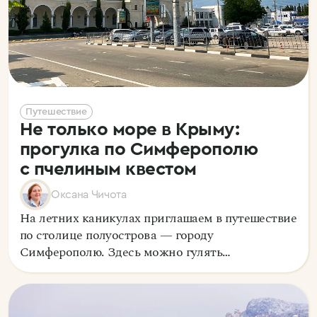
Путешествие
Не только море в Крыму:
прогулка по Симферополю
с пчелиным квестом
Оксана Чичота
На летних каникулах приглашаем в путешествие
по столице полуострова — городу
Симферополю. Здесь можно гулять
с удовольствием, разгадывать загадки
и собирать коллекцию маленьких пчел,
спрятанных в самых неожиданных местах.