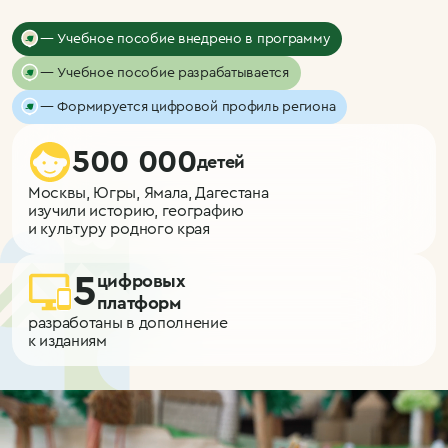
— Учебное пособие внедрено в программу
— Учебное пособие разрабатывается
— Формируется цифровой профиль региона
500 000
детей
Москвы, Югры, Ямала, Дагестана

изучили историю, географию

и культуру родного края
5
цифровых

платформ
разработаны в дополнение

к изданиям