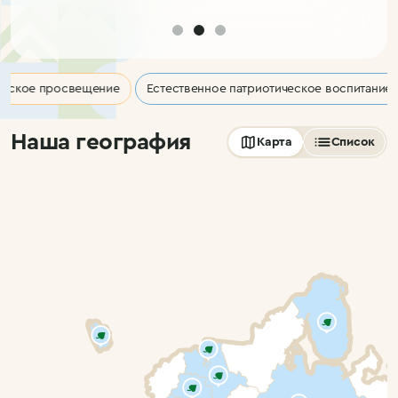
еское просвещение
Естественное патриотическое воспитание
Наша география
Карта
Список