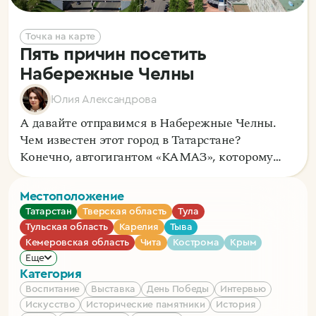
Точка на карте
Пять причин посетить
Набережные Челны
Юлия Александрова
А давайте отправимся в Набережные Челны.
Чем известен этот город в Татарстане?
Конечно, автогигантом «КАМАЗ», которому
недавно исполнилось 55 лет.
Местоположение
Татарстан
Тверская область
Тула
Тульская область
Карелия
Тыва
Кемеровская область
Чита
Кострома
Крым
Еще
Категория
Воспитание
Выставка
День Победы
Интервью
Искусство
Исторические памятники
История