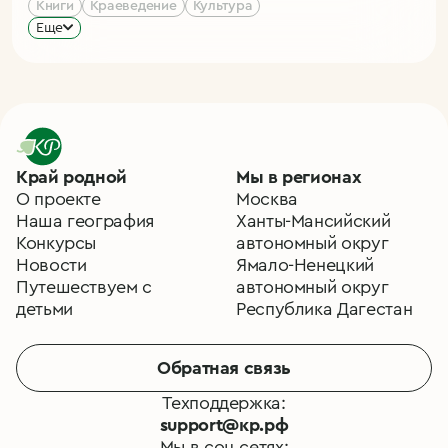
Книги
Краеведение
Культура
Еще
Край родной
Мы в регионах
О проекте
Москва
Наша география
Ханты-Мансийский
Конкурсы
автономный округ
Новости
Ямало-Ненецкий
Путешествуем с
автономный округ
детьми
Республика Дагестан
Обратная связь
Техподдержка:
support@кр.рф
Мы в соц.сетях: