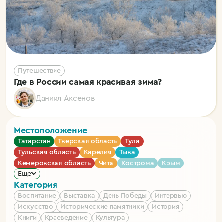
Путешествие
Где в России самая красивая зима?
Даниил Аксенов
Местоположение
Татарстан
Тверская область
Тула
Тульская область
Карелия
Тыва
Кемеровская область
Чита
Кострома
Крым
Еще
Категория
Воспитание
Выставка
День Победы
Интервью
Искусство
Исторические памятники
История
Книги
Краеведение
Культура