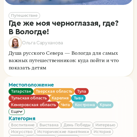
Путешествие
Где же моя черноглазая, где?
В Вологде!
Ольга Саруханова
Душа русского Севера — Вологда для самых
важных путешественников: куда пойти и что
показать детям
Местоположение
Татарстан
Тверская область
Тула
Тульская область
Карелия
Тыва
Кемеровская область
Чита
Кострома
Крым
Еще
Категория
Воспитание
Выставка
День Победы
Интервью
Искусство
Исторические памятники
История