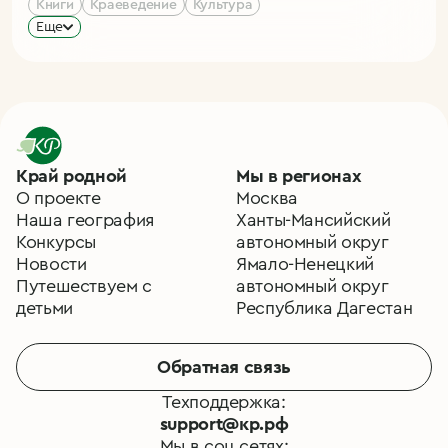
Книги
Краеведение
Культура
Еще
Край родной
Мы в регионах
О проекте
Москва
Наша география
Ханты-Мансийский
Конкурсы
автономный округ
Новости
Ямало-Ненецкий
Путешествуем с
автономный округ
детьми
Республика Дагестан
Обратная связь
Техподдержка:
support@кр.рф
Мы в соц.сетях: