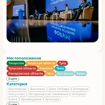
Местоположение
Татарстан
Тверская область
Тула
Тульская область
Карелия
Тыва
Кемеровская область
Чита
Кострома
Крым
Еще
Категория
Воспитание
Выставка
День Победы
Интервью
Искусство
Исторические памятники
История
Книги
Краеведение
Культура
Еще