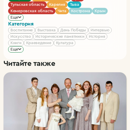
Тульская область
Карелия
Тыва
Кемеровская область
Чита
Кострома
Крым
Еще
Категория
Воспитание
Выставка
День Победы
Интервью
Искусство
Исторические памятники
История
Книги
Краеведение
Культура
Еще
Читайте также