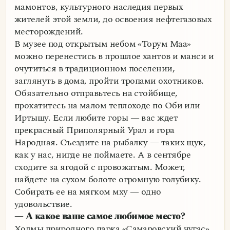
мамонтов, культурного наследия первых
жителей этой земли, до освоения нефтегазовых
месторождений.
В музее под открытым небом «Торум Маа»
можно перенестись в прошлое хантов и манси и
очутиться в традиционном поселении,
заглянуть в дома, пройти тропами охотников.
Обязательно отправьтесь на стойбище,
прокатитесь на малом теплоходе по Оби или
Иртышу. Если любите горы — вас ждет
прекрасный Приполярный Урал и гора
Народная. Съездите на рыбалку — таких щук,
как у нас, нигде не поймаете. А в сентябре
сходите за ягодой с провожатым. Может,
найдете на сухом болоте огромную голубику.
Собирать ее на мягком мху — одно
удовольствие.
— А какое ваше самое любимое место?
Холмы природного парка «Самаровский чугас».