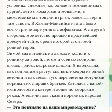
условиях: снежные, холодные и темные зимы с
пургой, лето с комарами и мошками, в
межсезонье мы тонули в грязи, навсегда теряя
там сапоги. В Ханты-Мансийске тогда было
всего три-четыре улицы с асфальтом. А с другой
стороны, мое детство прошло в красивейшей
дремучей тайге, среди которой стоит мой
родной город.
Зимой мы катались на лыжах и ходили к
роднику за водой, летом и осенью собирали
ягоды, грибы, кедровые шишки. Я наблюдала,
как под ногами растут малютки-кедры из одной
веточки и как земля туго переплетена могучими
корнями их старших братьев. Каталась с папой-
ихтиологом на катере и лодке по югорским
рекам. А еще читала сказки коренных народов
Севера.
— Это повлияло на ваше мировоззрение?