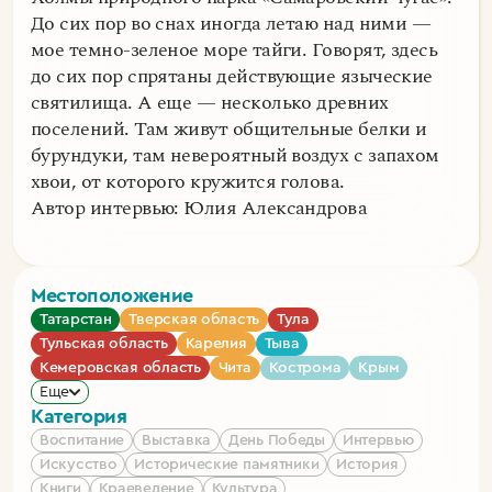
До сих пор во снах иногда летаю над ними —
мое темно-зеленое море тайги. Говорят, здесь
до сих пор спрятаны действующие языческие
святилища. А еще — несколько древних
поселений. Там живут общительные белки и
бурундуки, там невероятный воздух с запахом
хвои, от которого кружится голова.
Автор интервью: Юлия Александрова
Местоположение
Татарстан
Тверская область
Тула
Тульская область
Карелия
Тыва
Кемеровская область
Чита
Кострома
Крым
Еще
Категория
Воспитание
Выставка
День Победы
Интервью
Искусство
Исторические памятники
История
Книги
Краеведение
Культура