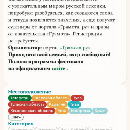
с увлекательным миром русской лексики,
попробуют разобраться, как создаются слова
и откуда появляются значения, а еще получат
сувениры от портала «Грамота. ру» и призы
от издательства «Грамота». Регистрация
не требуется.
Организатор:
портал
«Грамота.ру»
Приходите всей семьей, вход свободный!
Полная программа фестиваля
на официальном
сайте
.
Местоположение
Татарстан
Тверская область
Тула
Тульская область
Карелия
Тыва
Кемеровская область
Чита
Кострома
Крым
Еще
Категория