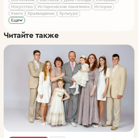
Воспитание
Выставка
День Победы
Интервью
Искусство
Исторические памятники
История
Книги
Краеведение
Культура
Еще
Читайте также