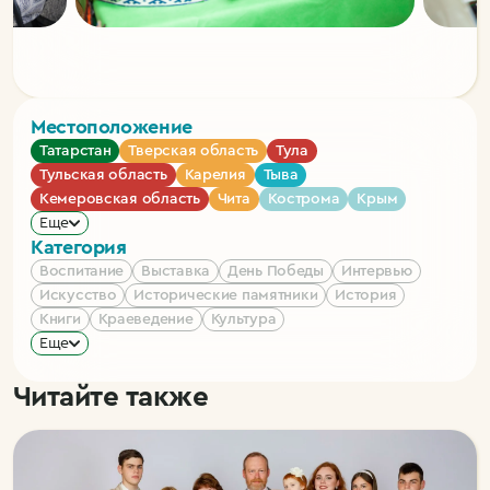
Местоположение
Татарстан
Тверская область
Тула
Тульская область
Карелия
Тыва
Кемеровская область
Чита
Кострома
Крым
Еще
Категория
Воспитание
Выставка
День Победы
Интервью
Искусство
Исторические памятники
История
Книги
Краеведение
Культура
Еще
Читайте также