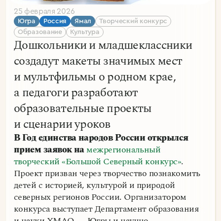
25 февраля 2026
Югра
Россия
Ямал
Творческий конкурс
Образование
Культура
Дошкольники и младшеклассники
создадут макеты значимых мест
и мультфильмы о родном крае,
а педагоги разработают
образовательные проекты
и сценарии уроков
В Год единства народов России открылся
прием заявок на
межрегиональный
творческий «Большой Северный конкурс»
.
Проект призван через творчество познакомить
детей с историей, культурой и природой
северных регионов России. Организатором
конкурса выступает Департамент образования
и науки ХМАО — Югры и научно-