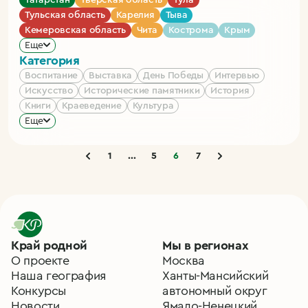
Тульская область
Карелия
Тыва
Кемеровская область
Чита
Кострома
Крым
Еще
Категория
Воспитание
Выставка
День Победы
Интервью
Искусство
Исторические памятники
История
Книги
Краеведение
Культура
Еще
1
...
5
6
7
Край родной
Мы в регионах
О проекте
Москва
Наша география
Ханты-Мансийский
Конкурсы
автономный округ
Новости
Ямало-Ненецкий