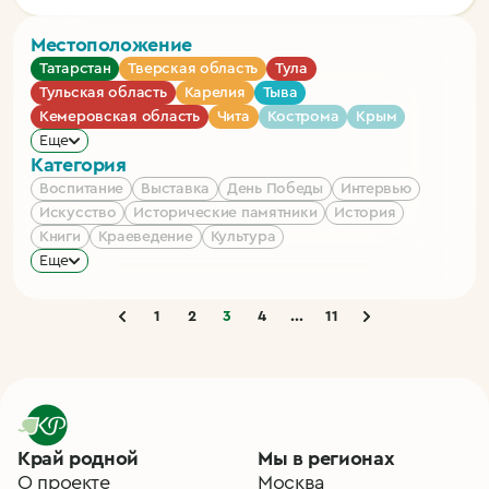
Местоположение
Татарстан
Тверская область
Тула
Тульская область
Карелия
Тыва
Кемеровская область
Чита
Кострома
Крым
Еще
Категория
Воспитание
Выставка
День Победы
Интервью
Искусство
Исторические памятники
История
Книги
Краеведение
Культура
Еще
1
2
3
4
...
11
Край родной
Мы в регионах
О проекте
Москва